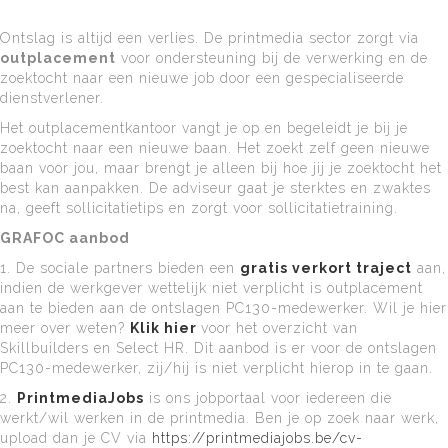
Ontslag is altijd een verlies. De printmedia sector zorgt via
outplacement
voor ondersteuning bij de verwerking en de
zoektocht naar een nieuwe job door een gespecialiseerde
dienstverlener.
Het outplacementkantoor vangt je op en begeleidt je bij je
zoektocht naar een nieuwe baan. Het zoekt zelf geen nieuwe
baan voor jou, maar brengt je alleen bij hoe jij je zoektocht het
best kan aanpakken. De adviseur gaat je sterktes en zwaktes
na, geeft sollicitatietips en zorgt voor sollicitatietraining.
GRAFOC aanbod
1. De sociale partners bieden een
gratis verkort traject
aan,
indien de werkgever wettelijk niet verplicht is outplacement
aan te bieden aan de ontslagen PC130-medewerker. Wil je hier
meer over weten?
Klik hier
voor het overzicht van
Skillbuilders en Select HR. Dit aanbod is er voor de ontslagen
PC130-medewerker, zij/hij is niet verplicht hierop in te gaan.
2.
PrintmediaJobs
is ons jobportaal voor iedereen die
werkt/wil werken in de printmedia. Ben je op zoek naar werk,
upload dan je CV via
https://printmediajobs.be/cv-