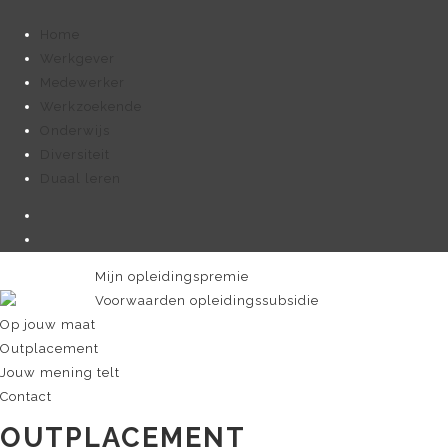
Home
Werkgever
Medewerker
Werkzoekende
Onderwijs
Diversiteit
Duaal leren
Mijn opleidingspremie
Voorwaarden opleidingssubsidie
Op jouw maat
Outplacement
Jouw mening telt
Contact
OUTPLACEMENT