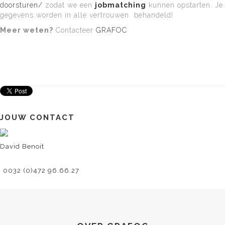
doorsturen/
zodat we een
jobmatching
kunnen opstarten. Je
gegevens worden in alle vertrouwen behandeld!
Meer weten?
Contacteer
GRAFOC
JOUW CONTACT
David Benoit
0032 (0)472 96.66.27